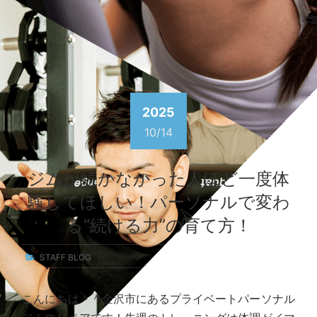
2025
10/14
ジムが続かなかった人ほど一度体
験してほしい！パーソナルで変わ
る“続ける力”の育て方！
STAFF BLOG
こんにちは＾＾金沢市にあるプライベートパーソナル