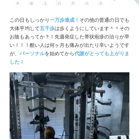
この日もしっかり
一万歩達成！
その他の普通の日でも
大体平均して
五千歩
は歩くようにしています＾＾その
お陰もあってか？！先週発症した帯状疱疹の治りが早
い！！！酷い人は何ヶ月も痛みが出たり辛いようです
が、
パーソナル
を始めてから
代謝がとっても上がりま
した！