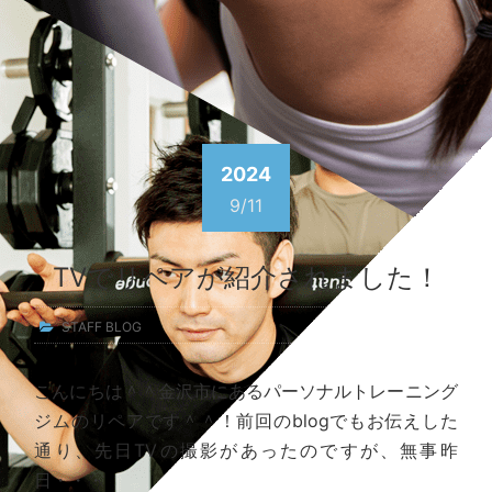
2024
9/11
TVでリペアが紹介されました！
STAFF BLOG
こんにちは＾＾金沢市にあるパーソナルトレーニング
ジムのリペアです＾＾！前回のblogでもお伝えした
通り、先日TVの撮影があったのですが、無事昨
日・・・