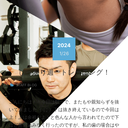
2024
1/26
しっかり週一トレーニング！
STAFF BLOG
こんにちは＾＾今日は朝一で、またもや親知らずを抜
いて来ました（ ; ; ）下は抜き終えているので今回は
上！上は余裕だよ！と色んな人から言われてたので下
ほど意気込みなく行ったのですが、私の歯の場合はや