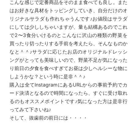
こんな感じで定番商品をそのまま食べても良し。また
はお好きな具材をトッピングしていき、自分だけのオ
リジナルサラダも作れちゃうんです♪お値段はサラダ
にしては少ししちゃいますが、量も結構あるのでこれ
で2〜3食分いけるのとこんなに沢山の種類の野菜を
買ったり切ったりする手前を考えたら、そんなものか
なと＾＾♪サラダに応じたお店のオリジナルドレッシ
ングがとっても美味しいので、野菜不足が気になった
り前日の夕食を食べすぎてお昼は少しヘルシーな物に
しようかな？という時に是非＾＾♪
購入は全てInstagramにあるURLからの事前予約でカ
ード決済となるので時間になったら、すぐに受け取れ
るのもオススメポイントです♪気になった方は是非行
ってみて下さいね♪
そして、抜歯前の前日には・・・・