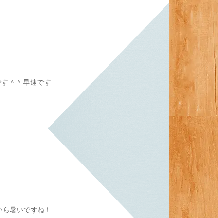
です＾＾早速です
から暑いですね！